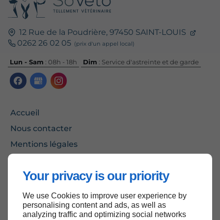
12 Rue de la Poudrière,
97450
SAINT-LOUIS
0262 26 02 05
Lun - Sam
: 08h - 18h
Dim
: Service d'astreinte et de garde
Accueil
Nous contacter
Mentions légales
Plan du site
Your privacy is our priority
We use Cookies to improve user experience by
Haut de page
personalising content and ads, as well as
analyzing traffic and optimizing social networks